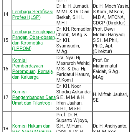
Dr. Ir. H. Jumadi,
Dr. H. Moch Yasin,
Lembaga Sertifikasi
M.MT. & Dr. Dian
S.Kom., M.Kom,
14
Profesi (LSP)
Berkah, S.H.I.,
M.B.A., MTCNA.,
M.H.I
CDCP (Direktur)
Dr. KH. Romadlon
Prof. Dewi
Lembaga Pengkajian
Chotib, M.Ag. &
Melani Hariyadi,
Pangan, Obat-obatan,
15
Dr. KH.
S.Si., M.Phil.,
dan Kosmetika
Syamsudin,
Ph.D., Apt.
(LPPOM)
M.Ag.
(Direktur)
Dra. Nyai Hj.
Komisi
Prof. Dr.
Masruroh Wahid,
Pemberdayaan
Mutimmatul
16
M.Si. & Dra. Hj.
Perempuan, Remaja,
Faidah, S.Ag.,
Faridatul Hanum,
dan Keluarga
M.Ag
M.Kom.I
Dr. KH. Noor
Komisi
Shodiq Askandar,
H. Miftah Jauhari,
17
Pengembangan Dana
S.E., M.M. & H.
SE
Umat dan Filantropi
Irfan Jauhari,
S.H.I., M.SEI
Prof. Dr. H.
Suparto Wijoyo,
Komisi Hukum dan
S.H., M.Hum.,
Dr. H. Andriyanto,
18
Hak Asasi Manusia
CSSL & Dr. H.
S.H, M. Kes