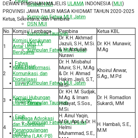
Fatwa
DEWAN PIMPINAN MAJELIS
ULAMA
INDONESIA (
MUI
)
Sejarah MUI
PROVINSI JAWA TIMUR MASA KHIDMAT TAHUN 2020-2025
Kumpulan Fatwa MUI Jatim
Ketua, Sekretaris, dan Pembina
DSN MUI
No.
Komisi/ Lembaga
Pembina
Ketua KBL
Kumpulan Tausiyah
Dr. K.H. Akhmad
Komisi Kerukunan
Jazuli, S.H., M.Si.
Dr. KH. Munawir,
MUI TV
1
Antar Umat
& H. Abdullah
M.Ag
Kumpulan Fatwa MUI Pusat
Beragama
Nurawi
Dr. H. Misbahul
Fatwa
Info Halal
Komisi Informasi,
Munir, S.H., M.Ag.
Khoirul Anwar,
2
Komunikasi, dan
& Dr. H. Ahmad
S.Ag., M.Pd
Digitalisasi
Hakim Jayli, S.T.,
Kumpulan Fatwa MUI Jatim
Bayan
M.Si
Dr. KH. M. Sudjak,
Komisi Hubungan
M.Ag. & Imam
Dr. H. Romadlon
Khutbah
3
Kumpulan Tausiyah
Ulama-Umara
Hidayat, S.Sos.,
Sukardi, MM
M.Si.
H. Ainul Yaqin,
Fiqih
Lembaga Advokasi
M.Si., Apt. & Dr. H.
Kumpulan Fatwa MUI Pusat
dan Koordinasi
H. Hambali, S.E.,
4
Helmi
Penanggulangan
M.M
Muhammad, S.E.,
Galeri
Bencana (LAK-PB)