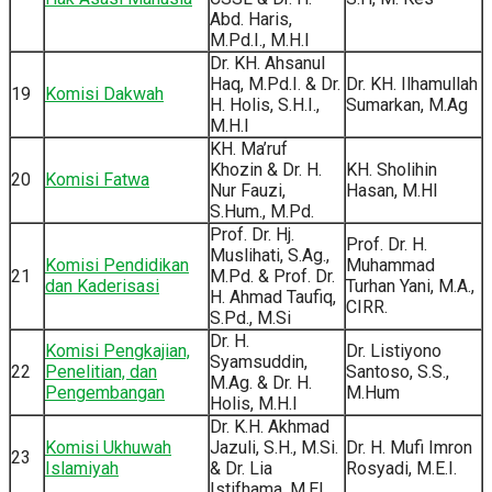
Abd. Haris,
M.Pd.I., M.H.I
Dr. KH. Ahsanul
Haq, M.Pd.I. & Dr.
Dr. KH. Ilhamullah
19
Komisi Dakwah
H. Holis, S.H.I.,
Sumarkan, M.Ag
M.H.I
KH. Ma’ruf
Khozin & Dr. H.
KH. Sholihin
20
Komisi Fatwa
Nur Fauzi,
Hasan, M.HI
S.Hum., M.Pd.
Prof. Dr. Hj.
Prof. Dr. H.
Muslihati, S.Ag.,
Komisi Pendidikan
Muhammad
21
M.Pd. & Prof. Dr.
dan Kaderisasi
Turhan Yani, M.A.,
H. Ahmad Taufiq,
CIRR.
S.Pd., M.Si
Dr. H.
Komisi Pengkajian,
Dr. Listiyono
Syamsuddin,
22
Penelitian, dan
Santoso, S.S.,
M.Ag. & Dr. H.
Pengembangan
M.Hum
Holis, M.H.I
Dr. K.H. Akhmad
Komisi Ukhuwah
Jazuli, S.H., M.Si.
Dr. H. Mufi Imron
23
Islamiyah
& Dr. Lia
Rosyadi, M.E.I.
Istifhama, M.EI