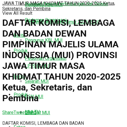
JAWA TIMUR MASA KHIDMAT TAHUN 2020-2025 Ketua,
Susunan Dewan Pertimbangan dan Dewan
Pengurus KBL MUI
Sekretaris, dan Pembina
View All Result
Pedoman Organisasi
DAFTAR KOMISI, LEMBAGA
Pimpinan MUI Jawa Timur 2025-2030
DAN BADAN DEWAN
Berita
Pengurus KBL MUI
PIMPINAN MAJELIS ULAMA
Produk
INDONESIA (MUI) PROVINSI
Pedoman Organisasi
JAWA TIMUR MASA
LPPOM MUI
KHIDMAT TAHUN 2020-2025
Berita
Sejarah MUI
Ketua, Sekretaris, dan
Produk
Pembina
DSN MUI
MUI TV
Share
Tweet
Send
LPPOM MUI
DAFTAR KOMISI, LEMBAGA DAN BADAN