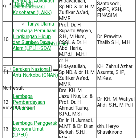
Lembaga Advokasi
Hidayatullah,
Santosodr.,
Halo MUI
9
dan Koordinasi
Sp.ND. & dr. H. M.
SpPD, KGH,
Kesehatan (LAKK)
Zulfikar As’ad,
FINASIM
MMR
Tanya Ulama
Prof. Dr. H.
Lembaga Pemuliaan
Suparto Wijoyo,
Lingkungan Hidup
S.H., M.Hum.,
Dr. Prawitra
10
dan Sumber Daya
CSSL & Dr. H.
Thalib S.H., M.H
Tanya Jawab Islam
Alam (LPLH-SDA)
Abd. Haris,
M.Pd.I., M.H.I
dr. H.
Hidayatullah,
KH. Zahrul Azhar
Gerakan Nasional
11
Sp.ND. & dr. H. M.
Asumta, S.IP.,
Anti-Narkoba (GNAN)
Zulfikar As’ad,
M.Kes.
MMR
No Result
Drs. KH. M.
Lembaga
Jazuli Nur, Lc. &
Dr. KH. M. Wafiyul
12
Pemberdayaan
Prof. Dr. H.
Ahdi, S.H., M.Pd.I
View All Result
Pesantren
Ahmad Taufiq,
S.Pd., M.Si
Dr. Ir. H. Jumadi,
Lembaga Penggerak
M.MT. & Dr. Dian
drh. Heryo
13
Ekonomi Umat
Berkah, S.H.I.,
Shasikirono
(LPEU)
M.H.I