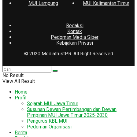
MUI Lampung
MUI Kalimantan Timur
Redaksi
Kontak
Pedoman Media Siber
Kebijakan Privasi
© 2020
MediatrustPR
. All Right Reserved
No Result
View All Result
Home
Profil
Sejarah MUI Jawa Timur
Susunan Dewan Pertimbangan dan Dewan
Pimpinan MUI Jawa Timur 2025-2030
Pengurus KBL MUI
Pedoman Organisasi
Berita