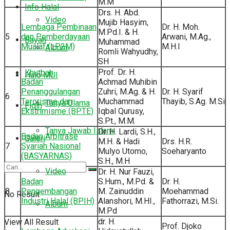
M.M
Info Halal
Drs. H. Abd.
Video
Mujib Hasyim,
Lembaga Pembinaan
Dr. H. Moh.
M.Pd.I. & H.
5
dan Pemberdayaan
Arwani, M.Ag.,
Bayan
Muhammad
Mualaf (LP2M)
M.H.I
Album
Romli Wahyudhy,
SH
Prof. Dr. H.
Khutbah
Halo MUI
Badan
Achmad Muhibin
Penanggulangan
Zuhri, M.Ag. & H.
Dr. H. Syarif
6
Terorisme dan
Muchammad
Thayib, S.Ag. M.Si
Tanya Ulama
Fiqih
Ekstrimisme (BPTE)
Iqbal Qurusy,
S.Pt., M.M.
Tanya Jawab Islam
Dr. H. Lardi, S.H.,
Badan Arbitrase
Galeri
M.H. & Hadi
Drs. H.R.
7
Syariah Nasional
Mulyo Utomo,
Soeharyanto
(BASYARNAS)
S.H., M.H
Video
Dr. H. Nur Fauzi,
Badan
S.Hum., M.Pd. &
Dr. H.
8
Pengembangan
M. Zainuddin
Moehammad
No Result
Industri Halal (BPIH)
Alanshori, M.HI.,
Fathorrazi, M.Si.
Album
M.Pd
dr. H.
View All Result
Prof. Djoko