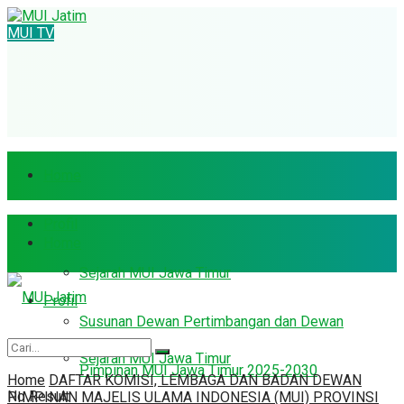
MUI TV
Home
Profil
Home
Sejarah MUI Jawa Timur
Profil
Susunan Dewan Pertimbangan dan Dewan
Sejarah MUI Jawa Timur
Pimpinan MUI Jawa Timur 2025-2030
Home
DAFTAR KOMISI, LEMBAGA DAN BADAN DEWAN
No Result
PIMPINAN MAJELIS ULAMA INDONESIA (MUI) PROVINSI