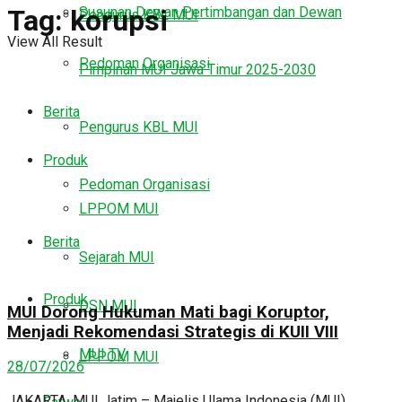
Susunan Dewan Pertimbangan dan Dewan
Tag:
korupsi
Pengurus KBL MUI
View All Result
Pedoman Organisasi
Pimpinan MUI Jawa Timur 2025-2030
Berita
Pengurus KBL MUI
Produk
Pedoman Organisasi
LPPOM MUI
Berita
Sejarah MUI
Produk
DSN MUI
MUI Dorong Hukuman Mati bagi Koruptor,
Menjadi Rekomendasi Strategis di KUII VIII
MUI TV
LPPOM MUI
28/07/2026
JAKARTA, MUI Jatim – Majelis Ulama Indonesia (MUI)