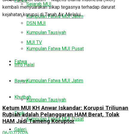
Fatwa
Sejarah MUI
kembali menyuarakan sikap tegasnya terhadap darurat
kejahatan korupsi di Tanah Air. Melalui ...
Kumpulan Fatwa MUI Jatim
DSN MUI
Kumpulan Tausiyah
MUI TV
Kumpulan Fatwa MUI Pusat
Fatwa
Info Halal
Kumpulan Fatwa MUI Jatim
Bayan
Khutbah
Kumpulan Tausiyah
Ketum MUI KH Anwar Iskandar: Korupsi Triliunan
Fiqih
Rupiah adalah Pelanggaran HAM Berat, Tolak
Kumpulan Fatwa MUI Pusat
HAM Jadi Tameng Koruptor
Galeri
06/07/2026