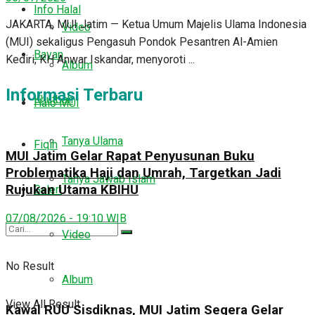
Info Halal
JAKARTA, MUI Jatim — Ketua Umum Majelis Ulama Indonesia
Video
(MUI) sekaligus Pengasuh Pondok Pesantren Al-Amien
Bayan
Kediri, KH Anwar Iskandar, menyoroti ...
Album
Informasi Terbaru
Khutbah
Halo MUI
Tanya Ulama
Fiqih
MUI Jatim Gelar Rapat Penyusunan Buku
Problematika Haji dan Umrah, Targetkan Jadi
Tanya Jawab Islam
Rujukan Utama KBIHU
Galeri
07/08/2026 - 19:10 WIB
Video
No Result
Album
View All Result
Kawal RUU Sisdiknas, MUI Jatim Segera Gelar