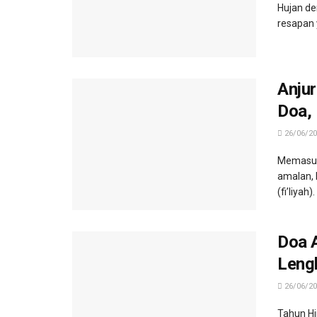
Hujan de
resapan 
Anju
Doa, 
26/06/20
Memasuki
amalan, 
(fi’liyah)
Doa A
Leng
26/06/20
Tahun Hi