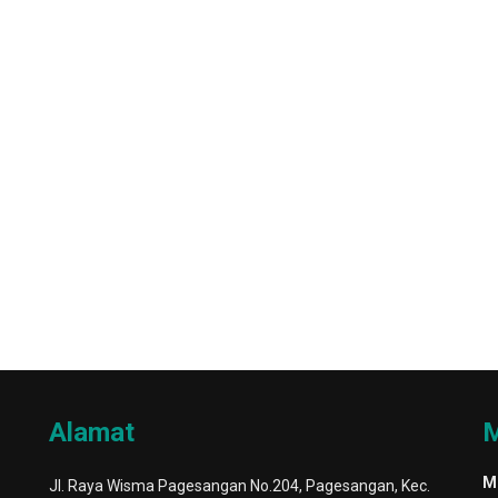
Alamat
M
M
Jl. Raya Wisma Pagesangan No.204, Pagesangan, Kec.