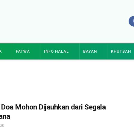
K
FATWA
INFO HALAL
BAYAN
KHUTBAH
 Doa Mohon Dijauhkan dari Segala
ana
25