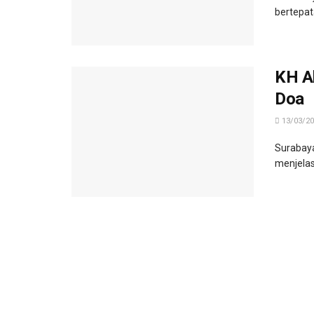
bertepat
KH A
Doa
13/03/20
Surabaya
menjelas