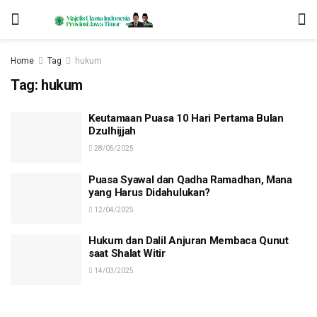
Home
Tag
hukum
Tag:
hukum
Keutamaan Puasa 10 Hari Pertama Bulan
Dzulhijjah
28/05/2025
Puasa Syawal dan Qadha Ramadhan, Mana
yang Harus Didahulukan?
12/04/2025
Hukum dan Dalil Anjuran Membaca Qunut
saat Shalat Witir
14/03/2025