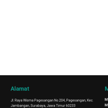
Alamat
M
M
Jl. Raya Wisma Pagesangan No.204, Pagesangan, Kec.
M
Jambangan, Surabaya, Jawa Timur 60233