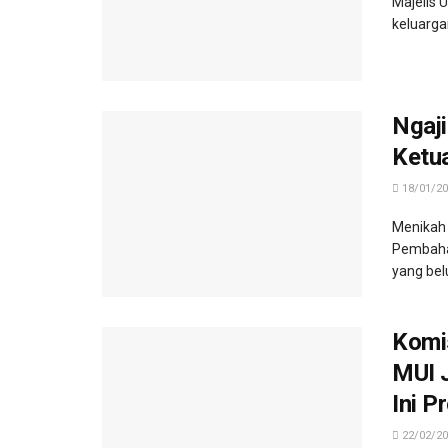
Majelis 
keluargan
Ngaj
Ketu
18/01/20
Menikah 
Pembaha
yang belu
Komis
MUI J
Ini P
22/02/20