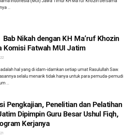
Ulama Indonesia (MUI) Jawa Timur KH Ma’ruf Khozin bersama
ya ...
i Bab Nikah dengan KH Ma’ruf Khozin
a Komisi Fatwah MUI Jatim
22
adalah hal yang di idam-idamkan setiap umat Rasulullah Saw.
sannya selalu menarik tidak hanya untuk para pemuda-pemudi
m ...
i Pengkajian, Penelitian dan Pelatihan
atim Dipimpin Guru Besar Ushul Fiqh,
rogram Kerjanya
21