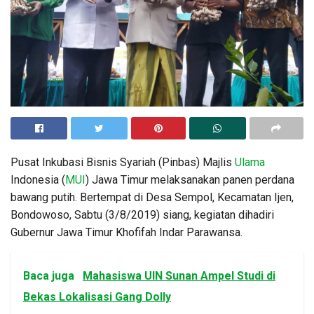
Pusat Inkubasi Bisnis Syariah (Pinbas) Majlis
Ulama
Indonesia (
MUI
) Jawa Timur melaksanakan panen perdana
bawang putih. Bertempat di Desa Sempol, Kecamatan Ijen,
Bondowoso, Sabtu (3/8/2019) siang, kegiatan dihadiri
Gubernur Jawa Timur Khofifah Indar Parawansa.
Baca juga
Mahasiswa UIN Sunan Ampel Studi di
Bekas Lokalisasi Gang Dolly