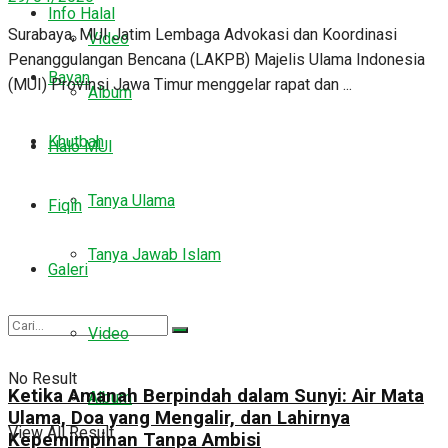
Info Halal
Surabaya, MUI Jatim Lembaga Advokasi dan Koordinasi
Video
Penanggulangan Bencana (LAKPB) Majelis Ulama Indonesia
Bayan
(MUI) Provinsi Jawa Timur menggelar rapat dan ...
Album
Khutbah
Halo MUI
Tanya Ulama
Fiqih
Tanya Jawab Islam
Galeri
Video
No Result
Ketika Amanah Berpindah dalam Sunyi: Air Mata
Album
Ulama, Doa yang Mengalir, dan Lahirnya
View All Result
Kepemimpinan Tanpa Ambisi