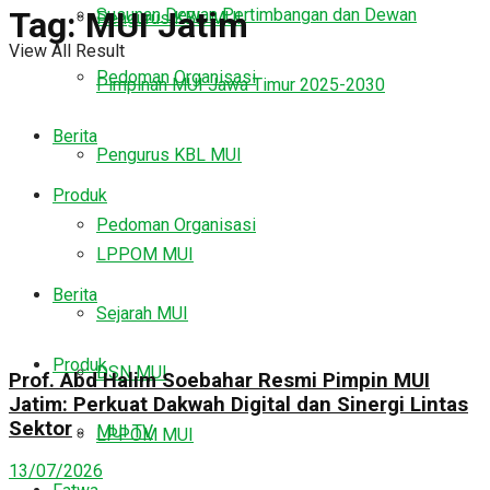
Susunan Dewan Pertimbangan dan Dewan
Tag:
MUI Jatim
Pengurus KBL MUI
View All Result
Pedoman Organisasi
Pimpinan MUI Jawa Timur 2025-2030
Berita
Pengurus KBL MUI
Produk
Pedoman Organisasi
LPPOM MUI
Berita
Sejarah MUI
Produk
DSN MUI
Prof. Abd Halim Soebahar Resmi Pimpin MUI
Jatim: Perkuat Dakwah Digital dan Sinergi Lintas
Sektor
MUI TV
LPPOM MUI
13/07/2026