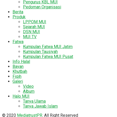
Pengurus KBL MUI
Pedoman Organisasi
Berita
Produk
LPPOM MUI
Sejarah MUI
DSN MUI
MUI TV
Fatwa
Kumpulan Fatwa MUI Jatim
Kumpulan Tausiyah
Kumpulan Fatwa MUI Pusat
Info Halal
Bayan
Khutbah
Fiqih
Galeri
Video
Album
Halo MUI
Tanya Ulama
Tanya Jawab Islam
© 2020
MediatrustPR
. All Right Reserved