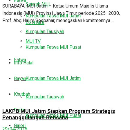
Fatwa
Sejarah MUI
SURABAYA, MUI Jatim – Ketua Umum Majelis Ulama
Indonesia (MUI) Provinsi Jawa Timur periode 2025–2030,
Kumpulan Fatwa MUI Jatim
Prof. Abd Halim Soebahar, menegaskan komitmennya ...
DSN MUI
Kumpulan Tausiyah
MUI TV
Kumpulan Fatwa MUI Pusat
Fatwa
Info Halal
Kumpulan Fatwa MUI Jatim
Bayan
Khutbah
Kumpulan Tausiyah
Fiqih
LAKPB MUI Jatim Siapkan Program Strategis
Kumpulan Fatwa MUI Pusat
Penanggulangan Bencana
Galeri
29/04/2026