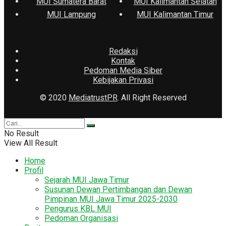
MUI Sumatera Barat
MUI Kalimantan Selatan
MUI Lampung
MUI Kalimantan Timur
Redaksi
Kontak
Pedoman Media Siber
Kebijakan Privasi
© 2020
MediatrustPR
. All Right Reserved
No Result
View All Result
Home
Profil
Sejarah MUI Jawa Timur
Susunan Dewan Pertimbangan dan Dewan
Pimpinan MUI Jawa Timur 2025-2030
Pengurus KBL MUI
Pedoman Organisasi