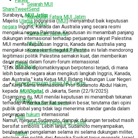
Fatwa
Sejarah MUI
Share
Tweet
Send
Surabaya,
MUI Jatim
Kumpulan Fatwa MUI Jatim
Majelis
Ulama
Indonesia (
MUI
) menyambut baik keputusan
DSN MUI
negara
Inggris, Kanada dan Australia yang secara resmi
mengakui negara Palestina. Keputusan ini menambah panjang
Kumpulan Tausiyah
dukungan internasional terhadap perjuangan rakyat Palestina.
MUI TV
MUI menilai keputusan Inggris, Kanada dan Australia yang
mengakui secara resmi negara Palestina ini telah mendorong
Kumpulan Fatwa MUI Pusat
legitimasi politik Palestina semakin kuat, dan memberikan
dasar moral dalam forum-forum internasional.
Fatwa
Info Halal
“Efek domino diplomatiknyapun berpotensi terjadi, di mana
lebih banyak negara akan mengikuti langkah Inggris, Kanada,
dan Australia,” kata Ketua MUI Bidang Hubungan Luar Negeri
Kumpulan Fatwa MUI Jatim
Bayan
dan Kerja Sama Internasional Prof Sudarnoto Abdul Hakim,
kepada
MUIDigital
,
di Jakarta, Senin (22/9/2025).
Disamping itu, MUI menilai keputusan ini menambah tekanan
Khutbah
terhadap Amerika Serikat semakin besar, terutama dari opini
Kumpulan Tausiyah
publik global yang tidak lagi menerima standar ganda dalam
penerapan
hukum
internasional.
Fiqih
Namun, menurut Sudarnoto, dampak dukungan tersebut masih
Kumpulan Fatwa MUI Pusat
bersifat simbolis. Lebih lanjut, Sudarnoto menyampaikan,
berdasarkan pengalaman selama ini selama dukungan militer,
Galeri
intelijen, dan politik dari Amerika Serikat terus mengalir, Israel