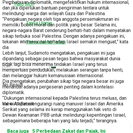
Pembatasan diplomatik, mengefektifkan hukum internasional,
Halo MUI
dan jika diperlukan bantuan pengiriman tentara untuk
melindungi warga dan wilayah Gaza dan Palestina.
“Pengakuan negara oleh tiga anggota persemakmuran ini
Tanya Ulama
memiliki bobot moral dan politik yang besar. Selama ini,
negara-nagara Barat cenderung berhati-hati dalam menyatakan
sikap terbuka soal Palestina. Dengan adanya pengakuan ini,
tekanan internasional terhadap Israel semakin menguat,” kata
Tanya Jawab Islam
dia.
Lebih lanjut, Sudarnoto mengatakan, pengakuan ini juga
dipandang sebagai pesan tegas bahwa masyarakat dunia
tidak lagi bisa menerima tindakan Israel yang terus
memperluas pendudukan, melakukan serangan tanpa henti,
dan melanggar hukum kemanusiaan internasional.
Dia mengatakan, perubahan sikap tiga negara besar ini juga
No Result
menandai adanya pergeseran penting dalam kontelasi
diplomatik.
“Dukungan internasional kepada Palestina terus meluas, dan
hal ini dapat mengurangi ruang manuver Israel dan Amerika
View All Result
Serikat yang selama ini kerap menggunakan hak veto di
Dewan Keamanan PBB untuk melindungi kepentingan Israel,
sebagaimana beberapa hari yang lalu terjadi,” terangnya.
Baca juga
5 Perbedaan Zakat dan Pajak, Ini