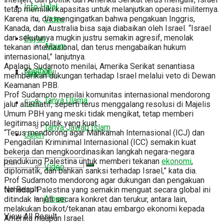
Info Halal
tetap memiliki kapasitas untuk melanjutkan operasi militernya.
Karena itu, dia mengingatkan bahwa pengakuan Inggris,
Video
Kanada, dan Australia bisa saja diabaikan oleh Israel. “Israel
dan sekutunya mugkin justru semakin agresif, menolak
Bayan
Album
tekanan internasional, dan terus mengabaikan hukum
internasional,” lanjutnya.
Apalagi, Sudarnoto menilai, Amerika Serikat senantiasa
Khutbah
Halo MUI
memberikan dukungan terhadap Israel melalui veto di Dewan
Keamanan PBB.
Prof Sudarnoto menilai komunitas internasional mendorong
Tanya Ulama
Fiqih
jalur alternatif, seperti terus menggalang resolusi di Majelis
Umum PBH yang meski tidak mengikat, tetap memberi
legitimasi politik yang kuat.
Tanya Jawab Islam
“Terus mendorong agar Mahkamah Internasional (ICJ) dan
Galeri
Pengadilan Kriminimal Internasional (ICC) semakin kuat
bekerja dan mengkoordinasikan langkah negara-negara
pendukung Palestina untuk memberi tekanan
ekonomi
,
Video
diplomatik, dan bahkan sanksi terhadap Israel,” kata dia.
Prof Sudarnoto mendorong agar dukungan dan pengakuan
No Result
terhadap Palestina yang semakin menguat secara global ini
Album
ditindak lanjuti secara konkret dan terukur, antara lain,
melakukan boikot/tekanan atau embargo ekonomi kepada
View All Result
Amerika maupun Israel.