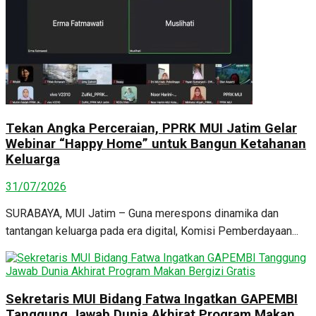
Tekan Angka Perceraian, PPRK MUI Jatim Gelar
Webinar “Happy Home” untuk Bangun Ketahanan
Keluarga
31/07/2026
SURABAYA, MUI Jatim – Guna merespons dinamika dan
tantangan keluarga pada era digital, Komisi Pemberdayaan...
Sekretaris MUI Bidang Fatwa Ingatkan GAPEMBI
Tanggung Jawab Dunia Akhirat Program Makan