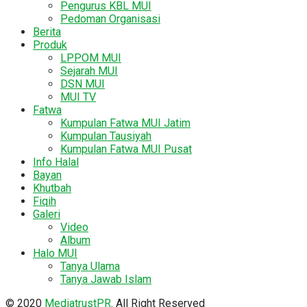
Pengurus KBL MUI
Pedoman Organisasi
Berita
Produk
LPPOM MUI
Sejarah MUI
DSN MUI
MUI TV
Fatwa
Kumpulan Fatwa MUI Jatim
Kumpulan Tausiyah
Kumpulan Fatwa MUI Pusat
Info Halal
Bayan
Khutbah
Fiqih
Galeri
Video
Album
Halo MUI
Tanya Ulama
Tanya Jawab Islam
© 2020
MediatrustPR
. All Right Reserved