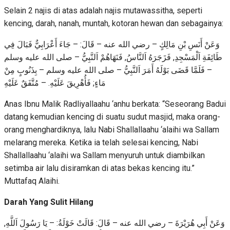
Selain 2 najis di atas adalah najis mutawassitha, seperti
kencing, darah, nanah, muntah, kotoran hewan dan sebagainya:
وَعَنْ أَنَسِ بْنِ مَالِكٍ – رضي الله عنه – قَالَ: – جَاءَ أَعْرَابِيٌّ فَبَالَ فِي
طَائِفَةِ اَلْمَسْجِدِ, فَزَجَرَهُ اَلنَّاسُ, فَنَهَاهُمْ اَلنَّبِيُّ – صلى الله عليه وسلم
– فَلَمَّا قَضَى بَوْلَهُ أَمَرَ اَلنَّبِيُّ – صلى الله عليه وسلم – بِذَنُوبٍ مِنْ
مَاءٍ; فَأُهْرِيقَ عَلَيْهِ. – مُتَّفَقٌ عَلَيْهِ
Anas Ibnu Malik Radliyallaahu ‘anhu berkata: “Seseorang Badui
datang kemudian kencing di suatu sudut masjid, maka orang-
orang menghardiknya, lalu Nabi Shallallaahu ‘alaihi wa Sallam
melarang mereka. Ketika ia telah selesai kencing, Nabi
Shallallaahu ‘alaihi wa Sallam menyuruh untuk diambilkan
setimba air lalu disiramkan di atas bekas kencing itu.”
Muttafaq Alaihi.
Darah Yang Sulit Hilang
وَعَنْ أَبِي هُرَيْرَةَ – رضي الله عنه – قَالَ: قَالَتْ خَوْلَةُ: – يَا رَسُولَ اَللَّهِ,