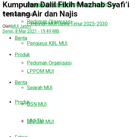
Kumpulan Dalil Fikih Mazhab Syafi’i
Susunan Dewan Pertimbangan dan Dewan
Pengurus KBL MUI
tentang Air dan Najis
View All Result
Pedoman Organisasi
Pimpinan MUI Jawa Timur 2025-2030
Oleh
MUI Jatim
Senin, 8 Mar 2021 - 19:49 WIB
Berita
Pengurus KBL MUI
Produk
Pedoman Organisasi
LPPOM MUI
Berita
Sejarah MUI
Produk
DSN MUI
MUI TV
LPPOM MUI