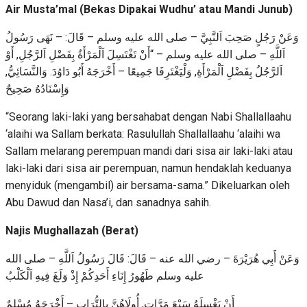
Air Musta’mal (Bekas Dipakai Wudhu’ atau Mandi Junub)
وَعَنْ رَجُلٍ صَحِبَ اَلنَّبِيَّ – صلى الله عليه وسلم – قَالَ: – نَهَى رَسُولُ
اَللَّهِ – صلى الله عليه وسلم – “أَنْ تَغْتَسِلَ اَلْمَرْأَةُ بِفَضْلِ اَلرَّجُلِ, أَوْ
اَلرَّجُلُ بِفَضْلِ اَلْمَرْأَةِ, وَلْيَغْتَرِفَا جَمِيعًا – أَخْرَجَهُ أَبُو دَاوُدَ. وَالنَّسَائِيُّ,
وَإِسْنَادُهُ صَحِيحٌ
“Seorang laki-laki yang bersahabat dengan Nabi Shallallaahu
‘alaihi wa Sallam berkata: Rasulullah Shallallaahu ‘alaihi wa
Sallam melarang perempuan mandi dari sisa air laki-laki atau
laki-laki dari sisa air perempuan, namun hendaklah keduanya
menyiduk (mengambil) air bersama-sama.” Dikeluarkan oleh
Abu Dawud dan Nasa’i, dan sanadnya sahih.
Najis Mughallazah (Berat)
وَعَنْ أَبِي هُرَيْرَةَ – رضي الله عنه – قَالَ: قَالَ رَسُولُ اَللَّهِ – صلى الله
عليه وسلم طَهُورُ إِنَاءِ أَحَدِكُمْ إِذْ وَلَغَ فِيهِ اَلْكَلْبُ
أَنْ يَغْسِلَهُ سَبْعَ مَرَّاتٍ, أُولَاهُنَّ بِالتُّرَابِ – أَخْرَجَهُ مُسْلِمٌ .