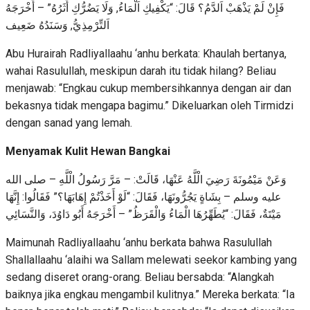
فَإِنْ لَمْ يَذْهَبْ اَلدَّمُ؟ قَالَ: “يَكْفِيكِ اَلْمَاءُ, وَلَا يَضُرُّكِ أَثَرُهُ” – أَخْرَجَهُ
اَلتِّرْمِذِيُّ, وَسَنَدُهُ ضَعِيف
Abu Hurairah Radliyallaahu ‘anhu berkata: Khaulah bertanya,
wahai Rasulullah, meskipun darah itu tidak hilang? Beliau
menjawab: “Engkau cukup membersihkannya dengan air dan
bekasnya tidak mengapa bagimu.” Dikeluarkan oleh Tirmidzi
dengan sanad yang lemah.
Menyamak Kulit Hewan Bangkai
وَعَنْ مَيْمُونَةَ رَضِيَ الْلَّهُ عَنْهَا، قَالَتْ: – مَرَّ رَسُولُ الْلَّهِ – صلى الله
عليه وسلم – بِشَاةٍ يَجُرُّونَهَا، فَقَالَ: “لَوْ أَخَذْتُمْ إِهَابَهَا؟” فَقَالُوا: إِنَّهَا
مَيْتَةٌ، فَقَالَ: “يُطَهِّرُهَا الْمَاءُ وَالْقَرَظُ” – أَخْرَجَهُ أَبُو دَاوُدَ، وَالنَّسَائِي
Maimunah Radliyallaahu ‘anhu berkata bahwa Rasulullah
Shallallaahu ‘alaihi wa Sallam melewati seekor kambing yang
sedang diseret orang-orang. Beliau bersabda: “Alangkah
baiknya jika engkau mengambil kulitnya.” Mereka berkata: “Ia