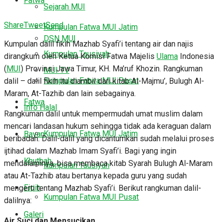
Fatwa
Sejarah MUI
Share
Tweet
Send
Kumpulan Fatwa MUI Jatim
DSN MUI
Kumpulan dalil fikih Mazhab Syafi’i tentang air dan najis
Kumpulan Tausiyah
dirangkum oleh Ketua Komisi Fatwa Majelis
Ulama
Indonesia
(
MUI
) Provinsi Jawa Timur, KH. Ma’ruf Khozin. Rangkuman
MUI TV
Kumpulan Fatwa MUI Pusat
dalil – dalil fikih itu diambil dari kitab Al-Majmu’, Bulugh Al-
Maram, At-Tazhib dan lain sebagainya.
Fatwa
Info Halal
Rangkuman dalil untuk mempermudah umat muslim dalam
mencari landasan hukum sehingga tidak ada keraguan dalam
Kumpulan Fatwa MUI Jatim
Bayan
beribadah. Dalil-dalil yang dicantumkan sudah melalui proses
ijtihad dalam Mazhab Imam Syafi’i. Bagi yang ingin
Khutbah
mendalaminya, bisa membaca kitab Syarah Bulugh Al-Maram
Kumpulan Tausiyah
atau At-Tazhib atau bertanya kepada guru yang sudah
Fiqih
mengerti tentang Mazhab Syafi’i. Berikut rangkuman dalil-
Kumpulan Fatwa MUI Pusat
dalilnya:
Galeri
Air Suci dan Mensucikan