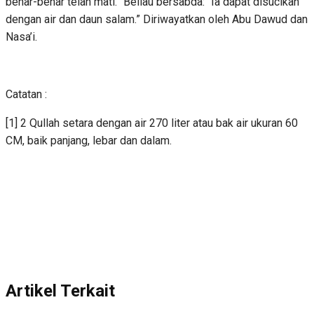
benar-benar telah mati.” Beliau bersabda: “Ia dapat disucikan
dengan air dan daun salam.” Diriwayatkan oleh Abu Dawud dan
Nasa’i.
Catatan :
[1] 2 Qullah setara dengan air 270 liter atau bak air ukuran 60
CM, baik panjang, lebar dan dalam.
Artikel Terkait