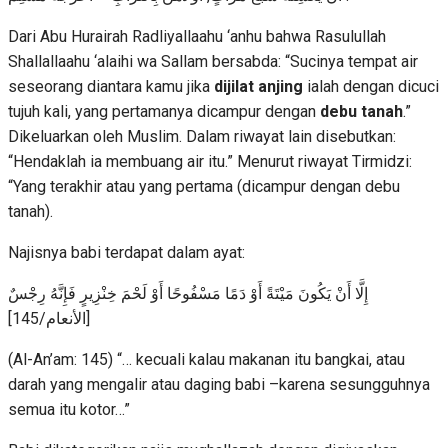
Dari Abu Hurairah Radliyallaahu ‘anhu bahwa Rasulullah
Shallallaahu ‘alaihi wa Sallam bersabda: “Sucinya tempat air
seseorang diantara kamu jika
dijilat
anjing
ialah dengan dicuci
tujuh kali, yang pertamanya dicampur dengan
debu tanah
.”
Dikeluarkan oleh Muslim. Dalam riwayat lain disebutkan:
“Hendaklah ia membuang air itu.” Menurut riwayat Tirmidzi:
“Yang terakhir atau yang pertama (dicampur dengan debu
tanah).
Najisnya babi terdapat dalam ayat:
إِلَّا أَنْ يَكُونَ مَيْتَةً أَوْ دَمًا مَسْفُوحًا أَوْ لَحْمَ خِنْزِيرٍ فَإِنَّهُ رِجْسٌ
[الأنعام/145]
(Al-An’am: 145) “… kecuali kalau makanan itu bangkai, atau
darah yang mengalir atau daging babi –karena sesungguhnya
semua itu kotor…”