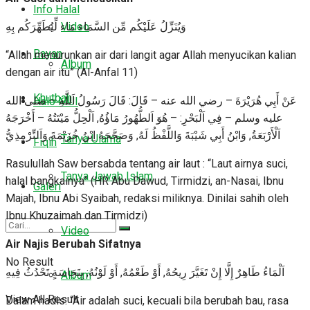
Info Halal
وَيُنَزِّلُ عَلَيْكُم مِّن السَّمَاء مَاء لِّيُطَهِّرَكُم بِهِ
Video
Bayan
“Allah menurunkan air dari langit agar Allah menyucikan kalian
Album
dengan air itu” (Al-Anfal 11)
Khutbah
عَنْ أَبِي هُرَيْرَةَ – رضي الله عنه – قَالَ: قَالَ رَسُولُ اَللَّهِ – صلى الله
Halo MUI
عليه وسلم – فِي اَلْبَحْرِ: – هُوَ اَلطُّهُورُ مَاؤُهُ, اَلْحِلُّ مَيْتَتُهُ – أَخْرَجَهُ
اَلْأَرْبَعَةُ, وَابْنُ أَبِي شَيْبَةَ وَاللَّفْظُ لَهُ, وَصَحَّحَهُ اِبْنُ خُزَيْمَةَ وَاَلتِّرْمِذِيُّ
Tanya Ulama
Fiqih
Rasulullah Saw bersabda tentang air laut : “Laut airnya suci,
Tanya Jawab Islam
halal bangkainya” (HR Abu Dawud, Tirmidzi, an-Nasai, Ibnu
Galeri
Majah, Ibnu Abi Syaibah, redaksi miliknya. Dinilai sahih oleh
Ibnu Khuzaimah dan Tirmidzi)
Video
Air Najis Berubah Sifatnya
No Result
اَلْمَاءُ طَاهِرٌ إِلَّا إِنْ تَغَيَّرَ رِيحُهُ, أَوْ طَعْمُهُ, أَوْ لَوْنُهُ; بِنَجَاسَةٍ تَحْدُثُ فِيهِ
Album
View All Result
Dalam hadis: “Air adalah suci, kecuali bila berubah bau, rasa