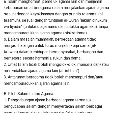
a. Islam menghormati pemeluk agama lain dan menjamin
kebebasan umat beragama dalam menjalankan ajaran agama
sesuai dengan keyakinannya dengan prinsip toleransi (al-
tasamuh), sesuai dengan tuntunan al-Quran “lakum dinukum
wa liyadin” (untukmu agamamu dan untukku agamaku), tanpa
mencampuradukkan ajaran agama (sinkretisme).
b. Dalam masalah muamalah, perbedaan agama tidak
menjadi halangan untuk terus menjalin kerja sama (al-
ta’awun) dalam kehidupan bermasyarakat, berbangsa dan
bernegara secara harmonis, rukun dan damai.
2. Umat Islam tidak boleh mengolok-olok, mencela dan/atau
merendahkan ajaran agama lain (al-istihza`).
3. Antarumat beragama tidak boleh mencampuri dan/atau
mencampuradukkan ajaran agama lain.
B. Fikih Salam Lintas Agama
1. Penggabungan ajaran berbagai agama termasuk
pengucapan salam dengan menyertakan salam berbagai
agama dengan alasan toleransi dan/atau moderasi