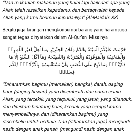
“Dan makanlah makanan yang halal lagi baik dari apa yang
Allah telah rezekikan kepadamu, dan bertaqwalah kepada
Allah yang kamu beriman kepada-Nya”
(Al-Maidah: 88)
Begitu juga larangan mengkonsumsi barang yang haram juga
sangat tegas dinyatakan dalam Al-Qur’an. Misalnya:
حُرِّمَتْ عَلَيْكُمُ الْمَيْتَةُ وَالدَّمُ وَلَحْمُ الْخِنْزِيْرِ وَمَآ اُهِلَّ لِغَيْرِ اللّٰهِ بِهٖ
وَالْمُنْخَنِقَةُ وَالْمَوْقُوْذَةُ وَالْمُتَرَدِّيَةُ وَالنَّطِيْحَةُ وَمَآ اَكَلَ السَّبُعُ اِلَّا مَا
ذَكَّيْتُمْۗ وَمَا ذُبِحَ عَلَى النُّصُبِ وَاَنْ تَسْتَقْسِمُوْا بِالْاَزْلَامِۗ ذٰلِكُمْ
فِسْقٌۗ
“Diharamkan bagimu (memakan) bangkai, darah, daging
babi, (daging hewan) yang disembelih atas nama selain
Allah, yang tercekik, yang terpukul, yang jatuh, yang ditanduk,
dan diterkam binatang buas, kecuali yang sempat kamu
menyembelihnya, dan (diharamkan bagimu) yang
disembelih untuk berhala. Dan (diharamkan juga) mengundi
nasib dengan anak panah, (mengundi nasib dengan anak