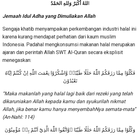
ا
للهُ أَكْبَرُ وَللهِ الحَمْدُ
Jemaah Idul Adha yang Dimuliakan Allah
Sengaja khatib menyampaikan perkembangan industri halal ini
karena kurang mendapat perhatian dari kaum muslim
Indonesia. Padahal mengkonsumsi makanan halal merupakan
ajaran dan perintah Allah SWT. Al-Quran secara eksplisit
menegaskan:
فَكُلُوْا مِمَّا رَزَقَكُمُ اللّٰهُ حَلٰلًا طَيِّبًاۖ وَّاشْكُرُوْا نِعْمَتَ اللّٰهِ اِنْ كُنْتُمْ اِيَّاهُ
تَعْبُدُوْنَ
“Maka
makanlah yang halal lagi baik dari
rezeki
yang telah
dik
aru
niakan Allah kepada kamu dan syukur
i
lah nikmat
Allah, jika benar kamu hanya menyembahNya semata-mata
”
(An-Nahl: 114)
وَكُلُوْا مِمَّا رَزَقَكُمُ اللّٰهُ حَلٰلًا طَيِّبًا ۖوَّاتَّقُوا اللّٰهَ الَّذِيْٓ اَنْتُمْ بِهٖ مُؤْمِنُوْنَ