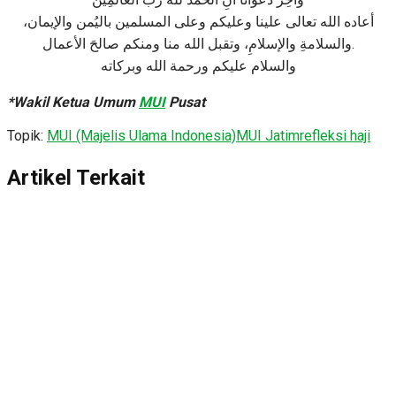
أعاده الله تعالى علينا وعليكم وعلى المسلمين باليُمن والإيمان،
والسلامةِ والإسلامِ، وتقبل الله منا ومنكم صالحَ الأعمال.
والسلام عليكم ورحمة الله وبركاته
*Wakil Ketua Umum
MUI
Pusat
Topik:
MUI (Majelis Ulama Indonesia)
MUI Jatim
refleksi haji
Artikel Terkait