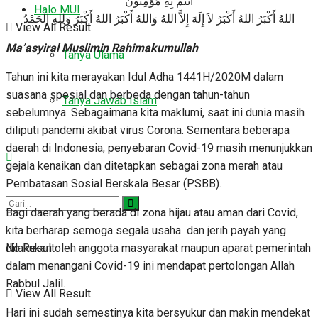
أَنتُم بِهِ مُؤْمِنُونَ
Halo MUI
اللهُ أَكْبَرُ اللهُ أَكْبَرُ لاَ إِلَهَ إِلاَّ اللهُ وَاللهُ أَكْبَرُ اللهُ أَكْبَرُ وَللهِ الحَمْدُ
View All Result
Ma’asyiral Muslimin Rahimakumullah
Tanya Ulama
Tahun ini kita merayakan Idul Adha 1441H/2020M dalam
suasana spesial dan berbeda dengan tahun-tahun
Tanya Jawab Islam
sebelumnya. Sebagaimana kita maklumi, saat ini dunia masih
diliputi pandemi akibat virus Corona. Sementara beberapa
daerah di Indonesia, penyebaran Covid-19 masih menunjukkan
gejala kenaikan dan ditetapkan sebagai zona merah atau
Pembatasan Sosial Berskala Besar (PSBB).
Bagi daerah yang berada di zona hijau atau aman dari Covid,
kita berharap semoga segala usaha dan jerih payah yang
dilakukan oleh anggota masyarakat maupun aparat pemerintah
No Result
dalam menangani Covid-19 ini mendapat pertolongan Allah
Rabbul Jalil.
View All Result
Hari ini sudah semestinya kita bersyukur dan makin mendekat