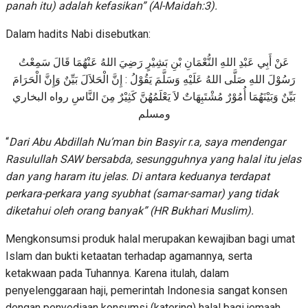
panah itu) adalah kefasikan
” (Al-Maidah:3)
.
Dalam hadits Nabi disebutkan:
عَنْ أَبِي عَبْدِ اللهِ النُّعْمَانِ بْنِ بَشِيْرٍ رَضِيَ اللهُ عَنْهُمَا قَالَ سَمِعْتُ
رَسُوْلَ اللهِ صَلَّى اللهُ عَلَيْهِ وَسَلَّمَ يَقُوْلُ : إِنَّ الْحَلاَلَ بَيِّنٌ وَإِنَّ الْحَرَامَ
بَيِّنٌ وَبَيْنَهُمَا أُمُوْرٌ مُشْتَبِهَاتٌ لاَ يَعْلَمُهُنَّ كَثِيْرٌ مِنَ النَّاسِ رواه البخاري
ومسلم
“
Dari Abu Abdillah Nu’man bin Basyir r.a,
s
aya mendengar
Rasulullah SAW bersabda,
s
esungguhnya yang halal itu jelas
dan yang haram itu jelas. Di antara keduanya terdapat
perkara-perkara yang syubhat (samar-samar) yang tidak
diketahui oleh orang banyak
” (HR Bukhari Muslim)
.
Mengkonsumsi produk halal merupakan kewajiban bagi umat
Islam dan bukti ketaatan terhadap agamannya, serta
ketakwaan pada Tuhannya. Karena itulah, dalam
penyelenggaraan haji, pemerintah Indonesia sangat konsen
dengan penyediaan konsumsi (katering) halal bagi jemaah.