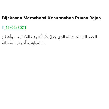
Bijaksana Memahami Kesunnahan Puasa Rajab
19/02/2021
الحمد لله، الحمد لله الذي جعلَ حبَّه أشرفَ المكاسِب، وأعظمَ
المواهِب، أحمده - سبحانه -...