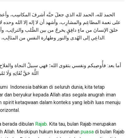
الحمد لله، الحمد لله الذي جعلَ حبَّه أشرفَ المكاسِب، وأع
على نعمة المطاعِم والمشارِب، وأشهد أن لا إله إلا الله وحده لا،
خلقَ الإنسانَ من ماءٍ دافِقٍ يخرجُ من بين الصُّلب والترائِب، وأش
الداعِي إلى الهُدى والنور وطهارة النفسِ من المثالِب، صلَّى الله عليه وعلى آله وصحبه أجمعين.
أما بعد: فأُوصِيكم ونفسي بتقوى الله؛ فهي سبيلُ النجاة والفلاح، قال الله ت
اللَّهَ حَقَّ تُقَاتِهِ وَلَا ت]
mi Indonesia bahkan di seluruh dunia, kita tetap
ar dan beryukur kepada Allah atas segala anugrah iman
 spirit ketaqwaan dalam konteks yang lebih luas menuju
orizontal.
ta berada dibulan
Rajab
. Kita tau, bulan Rajab merupakan
leh Allah. Meskipun hukum kesunnahan
puasa
di bulan Rajab