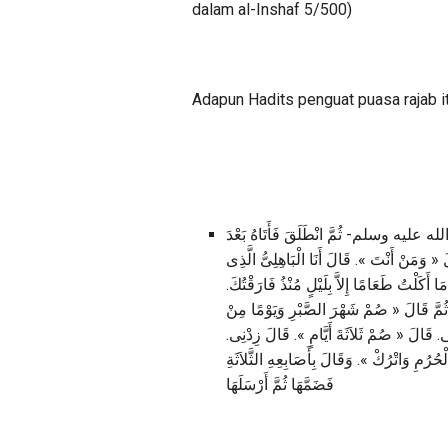
dalam al-Inshaf 5/500)
Adapun Hadits penguat puasa rajab it
لى الله عليه وسلم- ثُمَّ انْطَلَقَ فَأَتَاهُ بَعْدَ
َ « وَمَنْ أَنْتَ ». قَالَ أَنَا الْبَاهِلِىُّ الَّذِى
 أَكَلْتُ طَعَامًا إِلاَّ بِلَيْلٍ مُنْذُ فَارَقْتُكَ
قَالَ « صُمْ شَهْرَ الصَّبْرِ وَيَوْمًا مِنْ
. قَالَ « صُمْ ثَلاَثَةَ أَيَّامٍ ». قَالَ زِدْنِى
مِ وَاتْرُكْ ». وَقَالَ بِأَصَابِعِهِ الثَّلاَثَةِ
فَضَمَّهَا ثُمَّ أَرْسَلَهَا