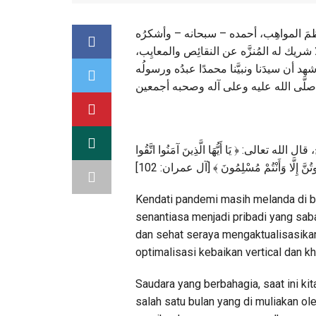
ظمَ المواهِب، أحمده – سبحانه – وأشكرُه
 شريك له المُنزَّه عن النقائِص والمعايِب
هد أن سيدَنا ونبيَّنا محمدًا عبدُه ورسولُه
عالى: ﴿ يَا أَيُّهَا الَّذِينَ آمَنُوا اتَّقُوا
َمُوتُنَّ إِلَّا وَأَنْتُمْ مُسْلِمُونَ ﴾ [آل عمران: 102
Kendati pandemi masih melanda di bu
senantiasa menjadi pribadi yang sab
dan sehat seraya mengaktualisasikan
optimalisasi kebaikan vertical dan kh
Saudara yang berbahagia, saat ini ki
salah satu bulan yang di muliakan o