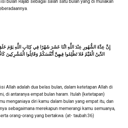
i bulan Rajab sebagai salah satu bulan yang di muliakan
 keberadaannya.
إِنَّ عِدَّةَ الشُّهُورِ عِنْدَ اللَّهِ اثْنَا عَشَرَ شَهْرًا فِي كِتَابِ اللَّهِ يَوْمَ خَل
الدِّينُ الْقَيِّمُ فَلا تَظْلِمُوا فِيهِنَّ أَنْفُسَكُمْ وَقَاتِلُوا الْمُشْرِكِينَ كَافَّة
i Allah adalah dua belas bulan, dalam ketetapan Allah di
i, di antaranya empat bulan haram. Itulah (ketetapan)
mu menganiaya diri kamu dalam bulan yang empat itu, dan
uanya sebagaimana merekapun memerangi kamu semuanya,
erta orang-orang yang bertakwa. (at- taubah:36)