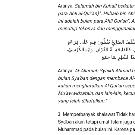
Artinya:
Salamah bin Kuhail berkata:
para Ahli al-Qur’an)”. Hubaib bin A
ini adalah bulan para Ahli Qur’an”,
menutup tokonya dan menggunakan
َّلَفُ
الصَّالِحُ
يُقْبِلُونَ
فِيهِ
عَلَى
قِرَاءَةِ
ِ
كَالفَاتِحَةِ
أُمِّ
القُرْآنِ،
وَآيَةِ
الكُرْسِيِّ،
ذَا
الشَّهْرِ
بِمَا
جَمَعَ
Artinya:
Al-‘Allamah Syaikh Ahmad bi
bulan Sya’ban dengan membaca Al-Q
kalian menghafalkan Al-Qur’an seperti
Mu’awwidzatain, dan lain-lain, kecu
yang telah dihafalkan.”
3. Memperbanyak shalawat Tidak ha
Sya’ban akan tetapi umat Islam juga
Muhammad pada bulan ini. Karena pada