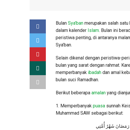
Bulan
Sya’ban
merupakan salah satu 
dalam kalender
Islam
. Bulan ini bera
peristiwa penting, di antaranya mala
Sya’ban.
Selain dikenal dengan peristiwa-per
bulan yang sarat dengan rahmat. Kar
memperbanyak
ibadah
dan amal keb
bulan suci Ramadhan.
Berikut beberapa
amalan
yang dianju
1. Memperbanyak
puasa
sunnah Keis
Muhammad SAW sebagai berikut:
رَمَضَانَ
شَهْرُ
أُمَّتِي