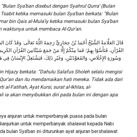
 “Bulan Sya’ban disebut dengan Syahrul Qurra’ (Bulan
bi Tsabit ketika memasuki bulan Sya’ban berkata: “Bulan
 Amar bin Qais al-Mula’iy ketika memasuki bulan Sya’ban
 waktunya untuk membaca Al-Qur’an.
الس
كَانَ
وَقَدْ
:
تَعَالَى
اللَّهُ
رَحِمَهُ
حِجَازِيٍّ
بْنُ
أَحْمَدُ
الشَّيْخُ
العَلَّامَةُ
قَالَ
القُرْآنِ،
فَتَأَسَّوْا
بِهِمْ؛
فَمَا
مِنْكُمْ
إِلَّا
مَنْ
جَمَعَ
شَيْئًا
مِنَ
القُرْآنِ
الكَرِيم،
وَسُورَةِ
الإِخْلَاصِ،
وَالمُعَوِّذَتَيْنِ،
وَغَيْرِ
ذَلِكَ،
فَيَشْتَغِلُ
الإِنْسَانُ
فِي
هَ
n Hijazy berkata: “Dahulu Salafus Sholeh selalu mengisi
ur’an dan itu mendamaikan hati mereka. Tidak ada dari
 al-Fatihah, Ayat Kursi, surat al-Ikhlas, al-
ali ia akan menyibukkan diri pada bulan ini dengan apa
nya anjuran untuk memperbanyak puasa pada bulan
 dianjurkan untuk memperbanyak shalawat kepada Nabi
 bulan Sya’ban ini diturunkan ayat anjuran bershalawat