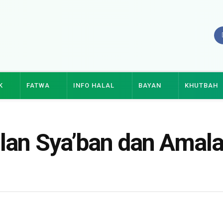
K
FATWA
INFO HALAL
BAYAN
KHUTBAH
lan Sya’ban dan Amal