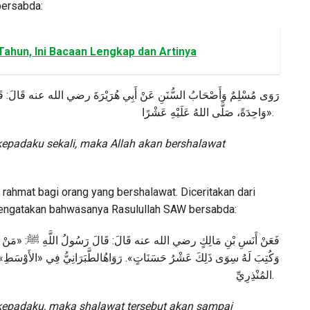
bersabda:
Tahun, Ini Bacaan Lengkap dan Artinya
ق
:
قَالَ
عنه
الله
رضي
هُرَيْرَةَ
أَبِي
عَنْ
السُّنَنِ
وَأَصْحَابُ
مُسْلِمٌ
رَوَى
عَشْرًا
عَلَيْهِ
اللهُ
صَلَّى
وَاحِدَةً،
».
kepadaku sekali, maka Allah akan bershalawat
rahmat bagi orang yang bershalawat. Diceritakan dari
 mengatakan bahwasanya Rasulullah SAW bersabda:
مَنْ
: «
ﷺ
اللَّهِ
رَسُولُ
قَالَ
:
قَالَ
عنه
الله
رضي
مَالِكٍ
بْنِ
أَنَسِ
فَعَنْ
»
الأَوْسَطِ
«
فِي
الطَّبَرَانِيُّ
رَوَاهُ
».
حَسَنَاتٍ
عَشْرُ
ذَلِكَ
سِوَى
لَهُ
وَكُتِبَ
المُنْذِرِيِّ
.
kepadaku, maka shalawat tersebut akan sampai