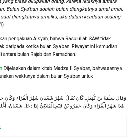
 yang biasa dilupakan orang, karena letaknya antara
. Bulan Sya’ban adalah bulan diangkatnya amal-amal.
 saat diangkatnya amalku, aku dalam keadaan sedang
i).
an pengakuan Aisyah, bahwa Rasulullah SAW tidak
k daripada ketika bulan Sya’ban. Riwayat ini kemudian
di antara bulan Rajab dan Ramadhan.
n
Dijelaskan dalam kitab Madza fi Sya’ban, bahwasannya
nakan waktunya dalam bulan Sya’ban untuk
حَب
وَكَانَ
الْقُرَّاءِ
شَهْرُ
شَعْبَانَ
شَهْرُ
:
يُقَالُ
كَانَ
:
كُهَيْلٍ
بْنُ
سَلَمَةُ
وَقَالَ
هَذَا
شَهْرُ
الْقُرَّاءِ
وَكَانَ
عَمْرُو
بْنُ
قَيْسٍ
الْمُلَائِيُّ
إِذَا
دَخَلَ
شَعْبَانُ،
أَغْلَ
)