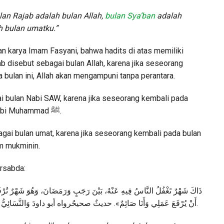
an Rajab adalah bulan Allah,
bulan Sya’ban
adalah
h bulan umatku.”
an karya Imam Fasyani, bahwa hadits di atas memiliki
jab disebut sebagai bulan Allah, karena jika seseorang
 bulan ini, Allah akan mengampuni tanpa perantara.
ai bulan Nabi SAW, karena jika seseorang kembali pada
 Nabi Muhammad
ﷺ
.
gai bulan umat, karena jika seseorang kembali pada bulan
aum mukminin.
ersabda:
ذَاكَ
شَهْرٌ
تَغْفُلُ
النَّاسُ
فِيهِ
عَنْهُ،
بَيْنَ
رَجَبٍ
وَرَمَضَانَ،
وَهُوَ
شَهْرٌ
تُرْف
وَالنَّسَائِيُّ
داودَ
أبو
رواه
صحيحٌ
حديثٌ
».
صَائِمٌ
وَأَنَا
عَمَلِي
يُرْفَعَ
أَنْ
.