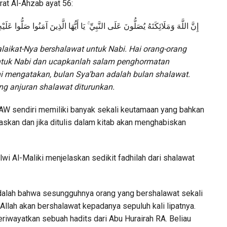
at Al-Ahzab ayat 56:
إِنَّ
اللَّهَ
وَمَلَائِكَتَهُ
يُصَلُّونَ
عَلَى
النَّبِيِّ ۚ
يَا
أَيُّهَا
الَّذِينَ
آمَنُوا
صَلُّوا
عَلَيْه
laikat-Nya bershalawat untuk Nabi. Hai orang-orang
ntuk Nabi dan ucapkanlah salam penghormatan
i mengatakan, bulan Sya’ban adalah bulan shalawat.
ang anjuran shalawat diturunkan.
 sendiri memiliki banyak sekali keutamaan yang bahkan
skan dan jika ditulis dalam kitab akan menghabiskan
i Al-Maliki menjelaskan sedikit fadhilah dari shalawat
adalah bahwa sesungguhnya orang yang bershalawat sekali
ah akan bershalawat kepadanya sepuluh kali lipatnya.
wayatkan sebuah hadits dari Abu Hurairah RA. Beliau