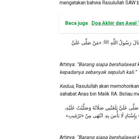
mengatakan bahwa Rasulullah SAW 
Baca juga
Doa Akhir dan Awal 
عَلَيَّ
صَلَّى
مَنْ
: «
ﷺ
اللَّهِ
رَسُولُ
َالَ
Artinya:
“Barang siapa bershalawat 
kepadanya sebanyak sepuluh kali.”
Kedua
, Rasulullah akan memohonkan 
sahabat Anas bin Malik RA. Beliau
صَلَّى
عَلَيَّ
بَلَغَتْنِي
صَلَاتُهُ
وَصَلَّيْتُ
عَلَيْهِ،
»
تَرْغِيبِ
«
مِنْ
انْتَهَى
.
بِهِ
بَأْسَ
لَا
بِإِسْنَادٍ
Artinya:
“Barang siapa bershalawat 