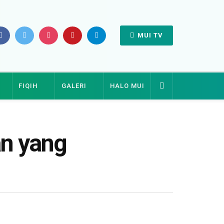
MUI TV
FIQIH
GALERI
HALO MUI
an yang