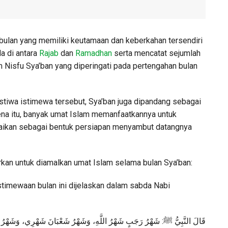
bulan yang memiliki keutamaan dan keberkahan tersendiri
da di antara
Rajab
dan
Ramadhan
serta mencatat sejumlah
m Nisfu Sya’ban yang diperingati pada pertengahan bulan
istiwa istimewa tersebut, Sya’ban juga dipandang sebagai
ena itu, banyak umat Islam memanfaatkannya untuk
aikan sebagai bentuk persiapan menyambut datangnya
rkan untuk diamalkan umat Islam selama bulan Sya’ban:
timewaan bulan ini dijelaskan dalam sabda Nabi
وَشَهْرُ
شَهْرِي،
شَعْبَانَ
وَشَهْرُ
اللَّهِ،
شَهْرُ
رَجَبٍ
شَهْرُ
:
ﷺ
النَّبِيُّ
قَالَ