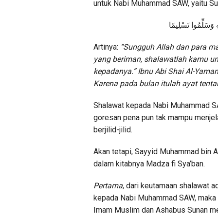
untuk Nabi Muhammad SAW, yaitu Sur
ِ
وَسَلِّمُوا
تَسْلِيمًا
Artinya:
“Sungguh Allah dan para ma
yang beriman, shalawatlah kamu u
kepadanya.” Ibnu Abi Shai Al-Yaman
Karena pada bulan itulah ayat tent
Shalawat kepada Nabi Muhammad SAW
goresan pena pun tak mampu menjela
berjilid-jilid.
Akan tetapi, Sayyid Muhammad bin Alw
dalam kitabnya Madza fi Sya’ban.
Pertama
, dari keutamaan shalawat 
kepada Nabi Muhammad SAW, maka All
Imam Muslim dan Ashabus Sunan meri