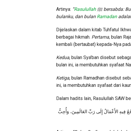
Artinya:
“
Rasulullah
ﷺ
bersabda: Bul
bulanku, dan bulan
Ramadan
adala
Dijelaskan dalam kitab Tuhfatul Ikhw
berbagai hikmah.
Pertama
, bulan Ra
kembali (bertaubat) kepada-Nya pada
Kedua
, bulan Sya’ban disebut sebag
bulan ini, ia membutuhkan syafaat
Ketiga
, bulan Ramadhan disebut seba
ini, ia membutuhkan syafaat dari k
Dalam hadits lain, Rasulullah SAW b
َعُ
فِيهِ
الأَعْمَالُ
إِلَى
رَبِّ
العَالَمِينَ،
وَأُحِبُّ