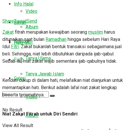
Info Halal
Video
Share
Tweet
Send
Bayan
Album
Zakat
fitrah merupakan kewajiban seorang
muslim
harus
ditunaikan saat bulan
Ramadhan
hingga sebelum Hari Raya
Khutbah
Halo MUI
Idul
Fitri
. Zakat bukanlah bentuk transaksi sebagaimana jual
beli. Sehingga, niat lebih dibutuhkan daripada ijab-qabul.
Tanya Ulama
Fiqih
Sebab itu, niat zakat wajib sementara ijab-qabulnya tidak.
Tanya Jawab Islam
Galeri
Kendati cukup di dalam hati, melafalkan niat dianjurkan untuk
memantapkan hati. Berikut adalah lafal niat zakat lengkap
beserta terjemahnya.
Video
No Result
Niat
Zakat
Fitrah
untuk
Diri
Sendiri
Album
View All Result