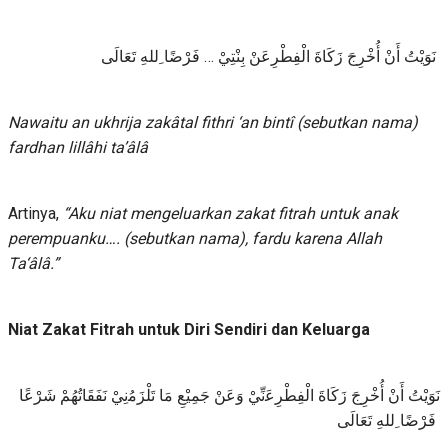
ﺗَﻌَﺎﻟَﻰ
ﻓَﺮْﺿًﺎ ِﻟﻠﻪِ
…
ﺑِﻨْﺘِﻲْ
ﺍﻟْﻔِﻄْﺮِﻋَﻦْ
ﺯَﻛَﺎﺓَ
ﺃُﺧْﺮِﺝَ
ﺃَﻥْ
ﻧَﻮَﻳْﺖُ
Nawaitu
an
ukhrija
zakâtal
fithri
‘
an
bintî
(sebutkan nama)
fardhan
lillâhi
ta’âlâ
Artinya,
“Aku niat mengeluarkan zakat fitrah untuk anak
perempuanku…. (sebutkan nama), fardu karena Allah
Ta‘âlâ.”
Niat
Zakat
Fitrah
untuk
Diri
Sendiri
dan
Keluarga
ﺷَﺮْﻋًﺎ
ﻧَﻔَﻘَﺎﺗُﻬُﻢْ
تَلْزَﻣُنِيْ
ﻣَﺎ
ﺟَﻤِﻴْﻊِ
ﻭَﻋَﻦْ
ﺍﻟْﻔِﻄْﺮِﻋَنِّيْ
ﺯَﻛَﺎﺓَ
ﺃُﺧْﺮِﺝَ
ﺃَﻥْ
ﻧَﻮَﻳْﺖُ
ﺗَﻌَﺎﻟَﻰ
ﻓَﺮْﺿًﺎ ِﻟﻠﻪِ