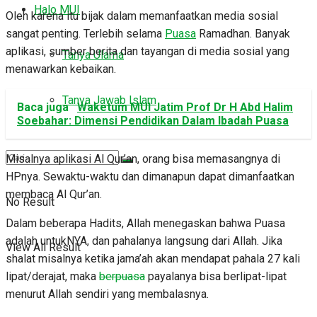
Halo MUI
Oleh karena itu bijak dalam memanfaatkan media sosial
sangat penting. Terlebih selama
Puasa
Ramadhan. Banyak
aplikasi, sumber berita dan tayangan di media sosial yang
Tanya Ulama
menawarkan kebaikan.
Tanya Jawab Islam
Baca juga
Waketum MUI Jatim Prof Dr H Abd Halim
Soebahar: Dimensi Pendidikan Dalam Ibadah Puasa
Misalnya aplikasi Al Qur’an, orang bisa memasangnya di
HPnya. Sewaktu-waktu dan dimanapun dapat dimanfaatkan
membaca Al Qur’an.
No Result
Dalam beberapa Hadits, Allah menegaskan bahwa Puasa
adalah untukNYA, dan pahalanya langsung dari Allah. Jika
View All Result
shalat misalnya ketika jama’ah akan mendapat pahala 27 kali
lipat/derajat, maka
berpuasa
payalanya bisa berlipat-lipat
menurut Allah sendiri yang membalasnya.