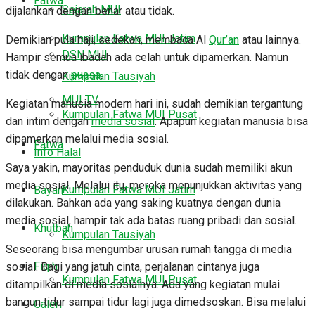
Fatwa
Sejarah MUI
dijalankan dengan benar atau tidak.
Kumpulan Fatwa MUI Jatim
Demikian pula haji, sedekah, membaca Al
Qur’an
atau lainnya.
DSN MUI
Hampir semua ibadah ada celah untuk dipamerkan. Namun
tidak dengan
puasa
.
Kumpulan Tausiyah
MUI TV
Kegiatan manusia modern hari ini, sudah demikian tergantung
Kumpulan Fatwa MUI Pusat
dan intim dengan
media sosial
. Apapun kegiatan manusia bisa
dipamerkan melalui media sosial.
Fatwa
Info Halal
Saya yakin, mayoritas penduduk dunia sudah memiliki akun
media sosial. Melalui itu, mereka menunjukkan aktivitas yang
Kumpulan Fatwa MUI Jatim
Bayan
dilakukan. Bahkan ada yang saking kuatnya dengan dunia
media sosial, hampir tak ada batas ruang pribadi dan sosial.
Khutbah
Kumpulan Tausiyah
Seseorang bisa mengumbar urusan rumah tangga di media
Fiqih
sosial. Bagi yang jatuh cinta, perjalanan cintanya juga
Kumpulan Fatwa MUI Pusat
ditampilkan di media sosialnya. Ada yang kegiatan mulai
bangun tidur sampai tidur lagi juga dimedsoskan. Bisa melalui
Galeri