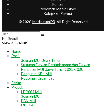
Redaksi
Kontak
Pedoman Media Siber
Kebijakan Privasi
© 2020
MediatrustPR
. All Right Reserved
No Result
View All Result
Home
Profil
Sejarah MUI Jawa Timur
Susunan Dewan Pertimbangan dan Dewan
Pimpinan MUI Jawa Timur 2025-2030
Pengurus KBL MUI
Pedoman Organisasi
Berita
Produk
LPPOM MUI
Sejarah MUI
DSN MUI
MUI TV