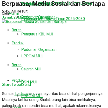
Berpuasa, Media Sosial dan Bertapa
Susunan Dewan Pertimbangan dan Dewan
Pengurus KBL MUI
View All Result
Oleh
Admin
Pedoman Organisasi
Jumat, 28 Mar 2025 - 13:20 WIB
Pimpinan MUI Jawa Timur 2025-2030
Berita
Pengurus KBL MUI
Produk
Pedoman Organisasi
LPPOM MUI
Berita
Sejarah MUI
Produk
DSN MUI
Share
Tweet
Send
Semua
ibadah
manusia mayoritas bisa dilihat pengerjaannya.
MUI TV
LPPOM MUI
Misalnya ketika orang Shalat, orang lain bisa melihatnya,
paling tidak diri sendiri bisa melihat, apakah rukun-rukunnya