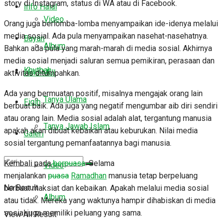
story di Instagram, status di WA atau di Facebook.
Info Halal
Video
Orang juga berlomba-lomba menyampaikan ide-idenya melalui
media sosial. Ada pula menyampaikan nasehat-nasehatnya.
Bayan
Album
Bahkan ada pula yang marah-marah di media sosial. Akhirnya
media sosial menjadi saluran semua pemikiran, perasaan dan
Khutbah
Halo MUI
aktivitas ditumpahkan.
Ada yang bermuatan positif, misalnya mengajak orang lain
Tanya Ulama
Fiqih
berbuat baik. Ada juga yang negatif mengumbar aib diri sendiri
atau orang lain. Media sosial adalah alat, tergantung manusia
Tanya Jawab Islam
apakah akan dibuat kebaikan atau keburukan. Nilai media
Galeri
sosial tergantung pemanfaatannya bagi manusia.
Kembali pada
berpuasa
. Selama
Video
menjalankan
puasa
Ramadhan
manusia tetap berpeluang
No Result
berbuat maksiat dan kebaikan. Apakah melalui media sosial
Album
atau tidak. Mereka yang waktunya hampir dihabiskan di media
sosial juga memiliki peluang yang sama.
View All Result