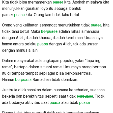
Kita tidak bisa memamerkan
puasa
kita. Apakah misalnya kita
menunjukkan gerakan loyo itu sebagai bentuk
pamer
puasa
kita. Orang lain tidak tahu betul.
Orang yang kelihatan semangat menunjukkan tidak
puasa
, kita
tidak tahu betul. Maka
berpuasa
adalah rahasia manusia
dengan Allah, ibadah khusus, ibadah keintiman. Urusannya
hanya antara pelaku
puasa
dengan Allah, tak ada urusan
dengan manusia lain.
Dalam masyarakat ada ungkapan populer, yakni “tapa ing
rame”, bertapa dalam situasi rame. Umumnya orang bertapa
itu di tempat-tempat sepi agar bisa berkonsentrasi.
Namun
berpuasa
Ramadhan tidak demikian.
Justru ia dilaksanakan dalam suasana keseharian, suasana
bekerja dan beraktivitas seperti saat tidak
berpuasa
. Tidak
ada bedanya aktivitas saat
puasa
atau tidak
puasa
.
Puasa tidak bisa menjadi dalih untuk bermalas-malasan.