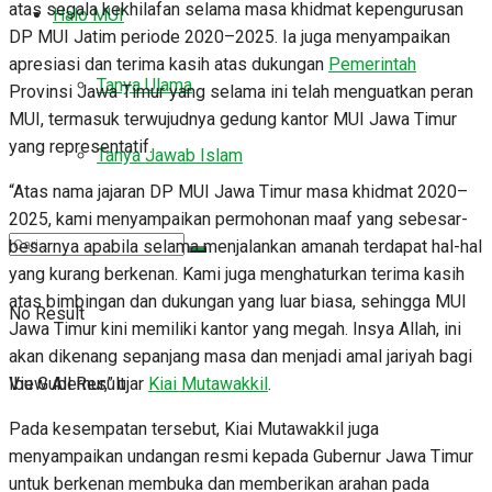
atas segala kekhilafan selama masa khidmat kepengurusan
Halo MUI
DP MUI Jatim periode 2020–2025. Ia juga menyampaikan
apresiasi dan terima kasih atas dukungan
Pemerintah
Tanya Ulama
Provinsi Jawa Timur yang selama ini telah menguatkan peran
MUI, termasuk terwujudnya gedung kantor MUI Jawa Timur
yang representatif.
Tanya Jawab Islam
“Atas nama jajaran DP MUI Jawa Timur masa khidmat 2020–
2025, kami menyampaikan permohonan maaf yang sebesar-
besarnya apabila selama menjalankan amanah terdapat hal-hal
yang kurang berkenan. Kami juga menghaturkan terima kasih
atas bimbingan dan dukungan yang luar biasa, sehingga MUI
No Result
Jawa Timur kini memiliki kantor yang megah. Insya Allah, ini
akan dikenang sepanjang masa dan menjadi amal jariyah bagi
Ibu Gubernur,” ujar
Kiai Mutawakkil
.
View All Result
Pada kesempatan tersebut, Kiai Mutawakkil juga
menyampaikan undangan resmi kepada Gubernur Jawa Timur
untuk berkenan membuka dan memberikan arahan pada