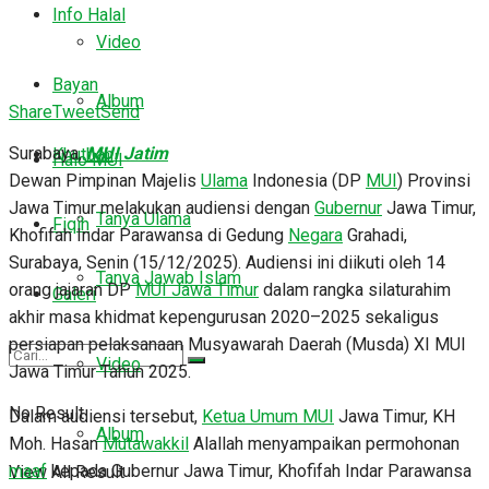
Info Halal
Video
Bayan
Album
Share
Tweet
Send
Surabaya,
MUI Jatim
Khutbah
Halo MUI
Dewan Pimpinan Majelis
Ulama
Indonesia (DP
MUI
) Provinsi
Jawa Timur melakukan audiensi dengan
Gubernur
Jawa Timur,
Tanya Ulama
Fiqih
Khofifah Indar Parawansa di Gedung
Negara
Grahadi,
Surabaya, Senin (15/12/2025). Audiensi ini diikuti oleh 14
Tanya Jawab Islam
orang jajaran DP
MUI Jawa Timur
dalam rangka silaturahim
Galeri
akhir masa khidmat kepengurusan 2020–2025 sekaligus
persiapan pelaksanaan Musyawarah Daerah (Musda) XI MUI
Video
Jawa Timur Tahun 2025.
No Result
Dalam audiensi tersebut,
Ketua Umum MUI
Jawa Timur, KH
Album
Moh. Hasan
Mutawakkil
Alallah menyampaikan permohonan
maaf
kepada Gubernur Jawa Timur, Khofifah Indar Parawansa
View All Result