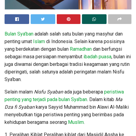
Bulan Sya’ban
adalah salah satu bulan yang masyhur dan
penting umat
Islam
di Indonesia. Selain karena posisinya
yang berdekatan dengan bulan
Ramadhan
dan berfungsi
sebagai masa persiapan menyambut
ibadah
puasa
, bulan ini
juga diwarnai dengan berbagai tradisi keagamaan yang rutin
diperingati, salah satunya adalah peringatan malam Nisfu
Sya’ban.
Selain malam
Nisfu Syaban
ada juga beberapa
peristiwa
penting yang terjadi pada bulan Sya’ban
. Dalam kitab
Ma
Dza fi Syaban
karya Sayyid Muhammad bin Alawi Al-Maliki
menyebutkan tiga peristiwa penting yang berimbas pada
kehidupan beragama seorang
Muslim
.
1. Peralihan Kiblat Peralihan kiblat dari Masjidil Aqsha ke