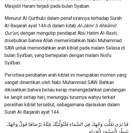
Masjidil Haram terjadi pada bulan Syaban.
Menurut Al-Qurthubi dalam penafsirannya terhadap Surah
Al-Baqarah ayat 144 di dalam kitab
Al-Jāmi’ li Ahkāmil
Qur’an
, dengan mengutip pendapat Abu Hatim Al-Basti,
disebutkan bahwa Allah memerintahkan Nabi Muhammad
SAW untuk memindahkan arah kiblat pada malam Selasa di
bulan Sya’ban, yang bertepatan dengan malam Nisfu
Sya’ban.
Peristiwa perubahan arah kiblat ini merupakan momen yang
sangat dinantikan oleh Nabi Muhammad SAW. Bahkan
dikisahkan bahwa beliau kerap menengadahkan pandangan
ke langit setiap hari, menunggu turunnya wahyu terkait
peralihan kiblat tersebut, sebagaimana dijelaskan dalam
Surah Al-Baqarah ayat 144.
قَدْ نَرَى تَقَلُّبَ وَجْهِكَ فِي السَّمَاءِ فَلَنُوَلِّيَنَّكَ قِبْلَةً تَرْضَاهَا فَوَلِّ وَجْهَكَ
شَطْرَ الْمَسْجِدِ الْحَرَامِ